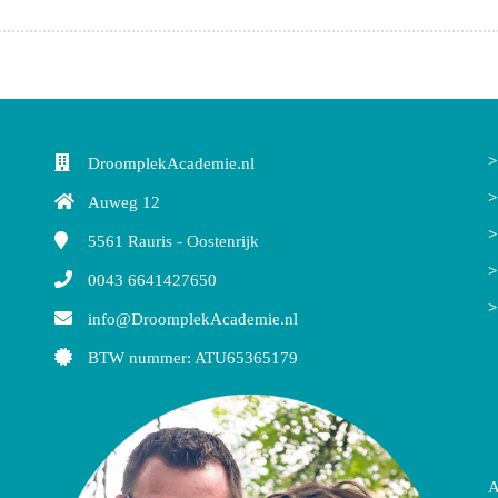
>
DroomplekAcademie.nl
>
Auweg 12
>
5561
Rauris - Oostenrijk
>
0043 6641427650
>
info@DroomplekAcademie.nl
BTW nummer: ATU65365179
A