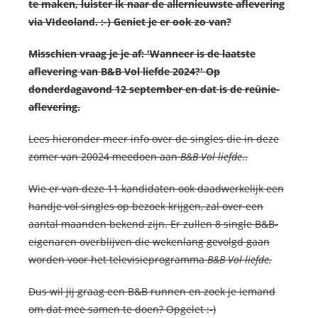
te maken, luister ik naar de allernieuwste aflevering
via VIdeoland. :-) Geniet je er ook zo van?
Misschien vraag je je af: 'Wanneer is de laatste
aflevering van
B&B Vol liefde 2024?' Op
donderdagavond 12 september en dat is de reünie-
aflevering.
Lees hieronder meer info over de singles die in deze
zomer van 20024 meedoen aan
B&B Vol liefde
..
Wie er van deze 11 kandidaten ook daadwerkelijk een
handje vol singles op bezoek krijgen, zal over een
aantal maanden bekend zijn. Er zullen 8 single B&B-
eigenaren overblijven die wekenlang gevolgd gaan
worden voor het televisieprogramma
B&B Vol liefde.
Dus wil jij graag een B&B runnen en zoek je iemand
om dat mee samen te doen? Opgelet :-)