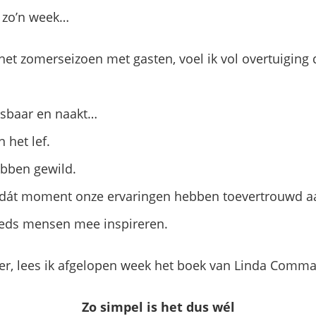
in zo’n week…
het zomerseizoen met gasten, voel ik vol overtuiging
tsbaar en naakt…
 het lef.
ebben gewild.
op dát moment onze ervaringen hebben toevertrouwd aa
eeds mensen mee inspireren.
ater, lees ik afgelopen week het boek van Linda Comm
Zo simpel is het dus wél