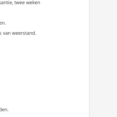
kantie, twee weken
en.
ns van weerstand.
den.