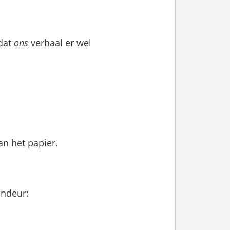
 dat
ons
verhaal er wel
n het papier.
andeur: