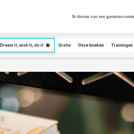
Ik droom van een gastenaccomm
Dream it, wish it, do it
Gratis
Onze boeken
Trainingen