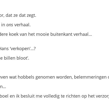
r, dat ze dat zegt.
s in
ons
verhaal.
ndere koek van het mooie buitenkant verhaal…
Hans ‘verkopen’…?
 billen bloot’.
 even wat hobbels genomen worden, belemmeringen
en…
boel en ik besluit me volledig te richten op het verz