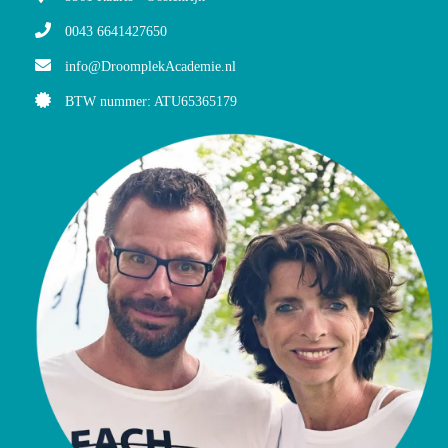
0043 6641427650
info@DroomplekAcademie.nl
BTW nummer: ATU65365179