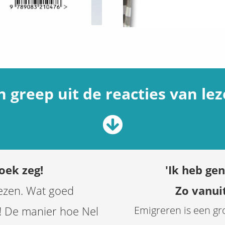
n greep uit de reacties van lez
oek zeg!
'Ik heb ge
lezen. Wat goed
Zo vanui
! De manier hoe Nel
Emigreren is een gro