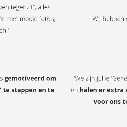
en tegenzit”, alles
n met mooie foto’s,
Wij hebben 
n!'
ns
gemotiveerd om
'We zijn jullie 'Ge
' te stappen en te
en
halen er extra
voor ons t