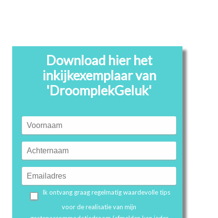
Download hier het
inkijkexemplaar van
'DroomplekGeluk'
Voornaam
Achternaam
E-
mailadres
Ik ontvang graag regelmatig waardevolle tips
voor de realisatie van mijn
gastenaccommodatiedroom (afmelden kan ieder