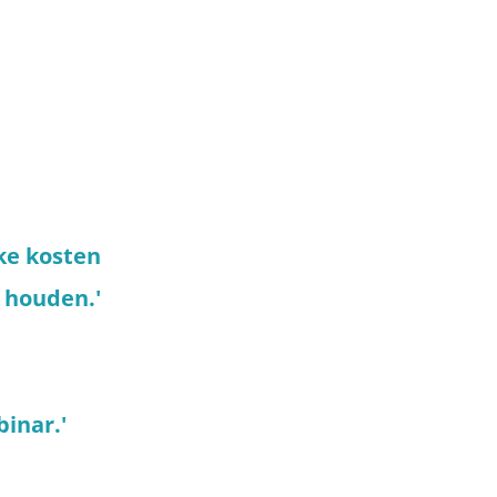
ke kosten
 houden.'
binar.'