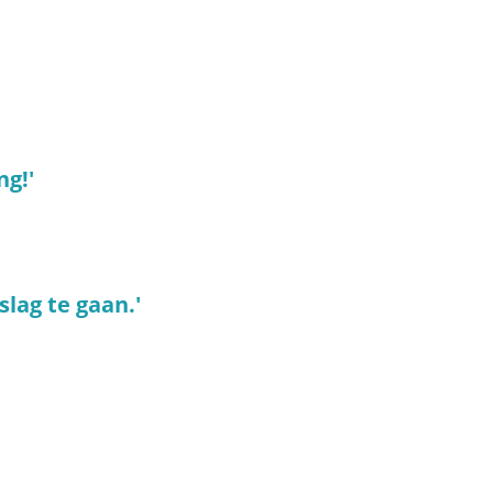
ng!'
lag te gaan.'