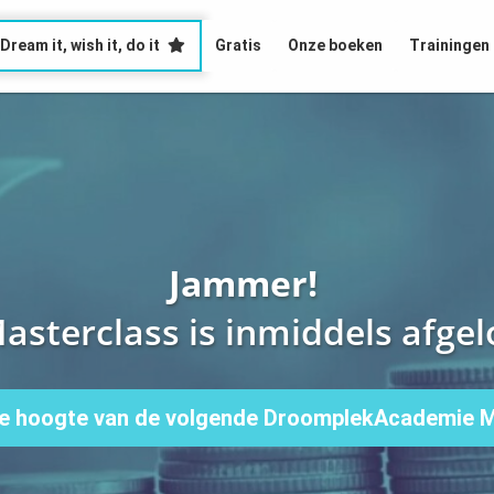
Dream it, wish it, do it
Gratis
Onze boeken
Trainingen
Jammer!
asterclass is inmiddels afgel
e hoogte van de volgende DroomplekAcademie M