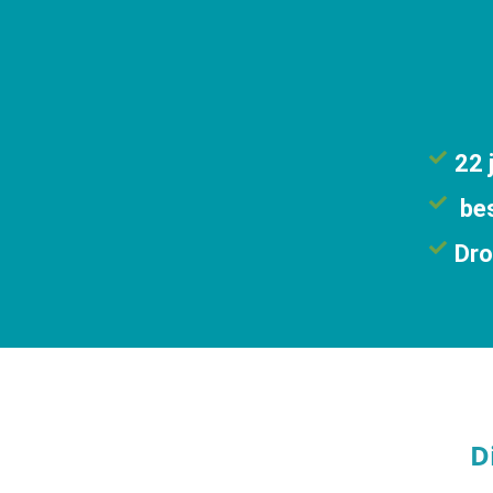
22 
bes
Dro
D