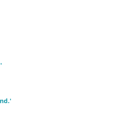
'
nd.'