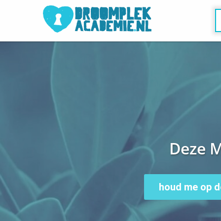
Deze M
houd me op d