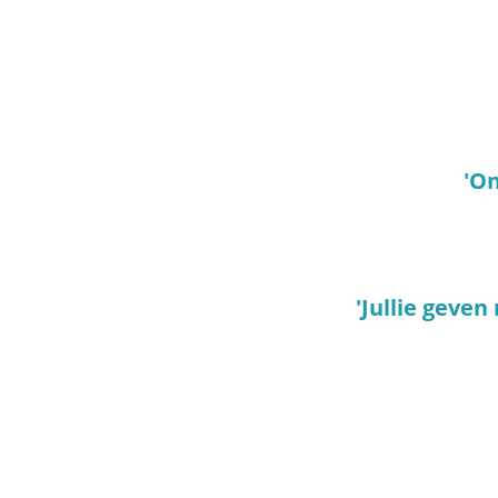
'On
'Jullie geve