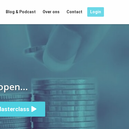
Blog & Podcast
Over ons
Contact
Login
open...
asterclass